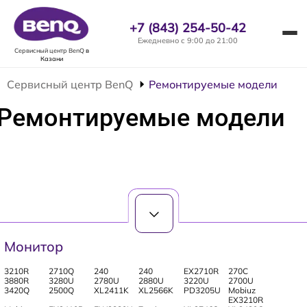
+7 (843) 254-50-42
Ежедневно с 9:00 до 21:00
Сервисный центр BenQ
в
Казани
Сервисный центр BenQ
Ремонтируемые модели
Ремонтируемые модели
Монитор
3210R
2710Q
240
240
EX2710R
270C
3880R
3280U
2780U
2880U
3220U
2700U
3420Q
2500Q
XL2411K
XL2566K
PD3205U
Mobiuz
EX3210R