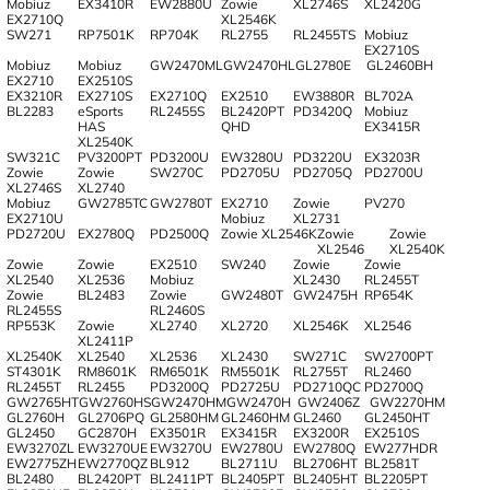
Mobiuz
EX3410R
EW2880U
Zowie
XL2746S
XL2420G
EX2710Q
XL2546K
SW271
RP7501K
RP704K
RL2755
RL2455TS
Mobiuz
EX2710S
Mobiuz
Mobiuz
GW2470ML
GW2470HL
GL2780E
GL2460BH
EX2710
EX2510S
EX3210R
EX2710S
EX2710Q
EX2510
EW3880R
BL702A
BL2283
eSports
RL2455S
BL2420PT
PD3420Q
Mobiuz
HAS
QHD
EX3415R
XL2540K
SW321C
PV3200PT
PD3200U
EW3280U
PD3220U
EX3203R
Zowie
Zowie
SW270C
PD2705U
PD2705Q
PD2700U
XL2746S
XL2740
Mobiuz
GW2785TC
GW2780T
EX2710
Zowie
PV270
EX2710U
Mobiuz
XL2731
PD2720U
EX2780Q
PD2500Q
Zowie XL2546K
Zowie
Zowie
XL2546
XL2540K
Zowie
Zowie
EX2510
SW240
Zowie
Zowie
XL2540
XL2536
Mobiuz
XL2430
RL2455T
Zowie
BL2483
Zowie
GW2480T
GW2475H
RP654K
RL2455S
RL2460S
RP553K
Zowie
XL2740
XL2720
XL2546K
XL2546
XL2411P
XL2540K
XL2540
XL2536
XL2430
SW271C
SW2700PT
ST4301K
RM8601K
RM6501K
RM5501K
RL2755T
RL2460
RL2455T
RL2455
PD3200Q
PD2725U
PD2710QC
PD2700Q
GW2765HT
GW2760HS
GW2470HM
GW2470H
GW2406Z
GW2270HM
GL2760H
GL2706PQ
GL2580HM
GL2460HM
GL2460
GL2450HT
GL2450
GC2870H
EX3501R
EX3415R
EX3200R
EX2510S
EW3270ZL
EW3270UE
EW3270U
EW2780U
EW2780Q
EW277HDR
EW2775ZH
EW2770QZ
BL912
BL2711U
BL2706HT
BL2581T
BL2480
BL2420PT
BL2411PT
BL2405PT
BL2405HT
BL2205PT