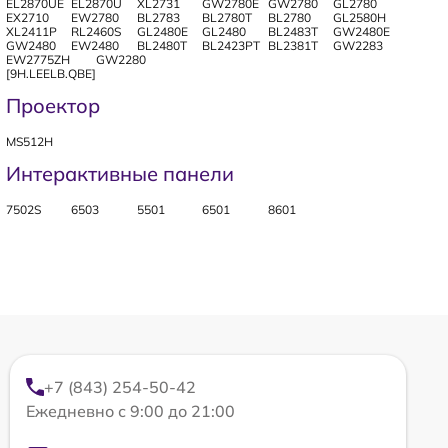
EL2870UE
EL2870U
XL2731
GW2780E
GW2780
GL2780
EX2710
EW2780
BL2783
BL2780T
BL2780
GL2580H
XL2411P
RL2460S
GL2480E
GL2480
BL2483T
GW2480E
GW2480
EW2480
BL2480T
BL2423PT
BL2381T
GW2283
EW2775ZH
GW2280
[9H.LEELB.QBE]
Проектор
MS512H
Интерактивные панели
7502S
6503
5501
6501
8601
+7 (843) 254-50-42
Ежедневно с 9:00 до 21:00