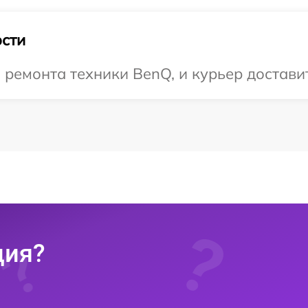
сти
емонта техники BenQ, и курьер доставит 
ция?