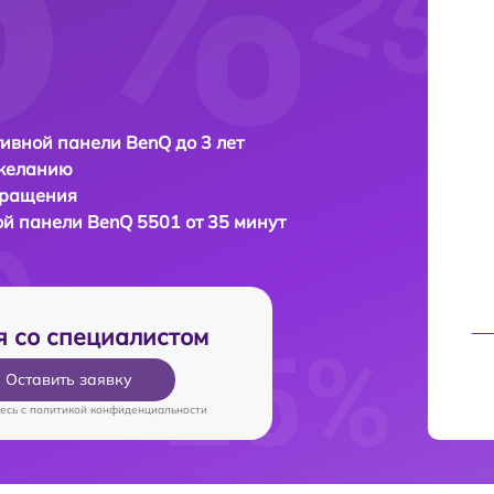
ивной панели BenQ до 3 лет
 желанию
бращения
ой панели
BenQ 5501 от 35 минут
я со специалистом
Оставить заявку
есь c
политикой конфиденциальности