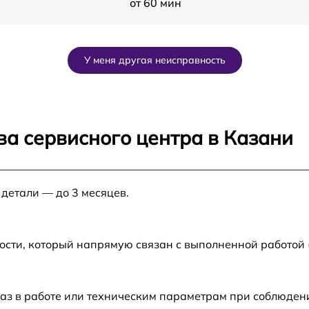
от 60 мин
от 60 мин
У меня другая неисправность
от 60 мин
от 60 мин
ва сервисного центра в Казани
от 60 мин
 детали — до 3 месяцев.
0
от 60 мин
от 60 мин
ости, который напрямую связан с выполненной работой
аз в работе или техническим параметрам при соблюден