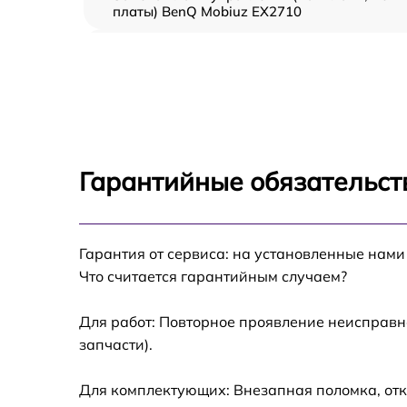
платы) BenQ Mobiuz EX2710
Ремонт цепи питания BenQ Mobiuz EX2710
Прошивка блока управления BenQ Mobiuz
EX2710
Замена лампы подсветки BenQ Mobiuz
EX2710
Гарантийные обязательст
Ремонт блока управления BenQ Mobiuz
EX2710
Гарантия от сервиса: на установленные нами
Замена блока питания BenQ Mobiuz EX271
Что считается гарантийным случаем?
Замена электронных компонентов BenQ
Mobiuz EX2710
Для работ: Повторное проявление неисправн
запчасти).
Для комплектующих: Внезапная поломка, отк