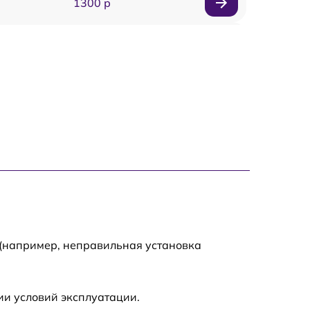
1300 р
1800 р
700 р
1400 р
700 р
1500 р
1900 р
 (например, неправильная установка
ии условий эксплуатации.